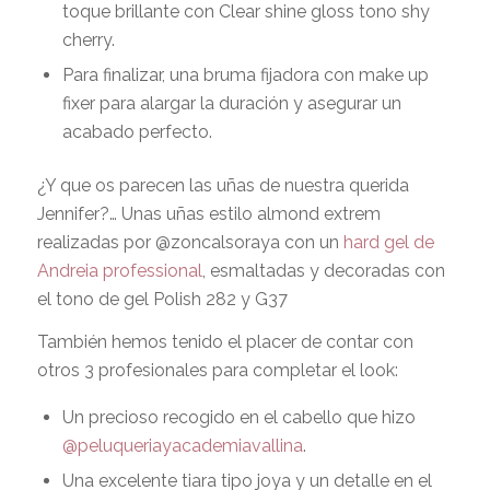
toque brillante
con
Clear shine gloss
tono
shy
cherry.
Para finalizar, una bruma fijadora con
make up
fixer
para alargar la duración y asegurar un
acabado perfecto.
¿
Y que os parecen las uñas de nuestra querida
Jennifer?… Unas uñas estilo
almond extrem
realizadas por @zoncalsoraya con un
hard gel d
e
Andreia professional
, esmaltadas y decoradas con
el tono de
gel Polish 282 y G37
También hemos tenido el placer de contar con
otros 3 profesionales para completar el look:
Un precioso recogido en el cabello que hizo
@peluqueriayacademiavallina
.
Una excelente tiara tipo joya y un detalle en el