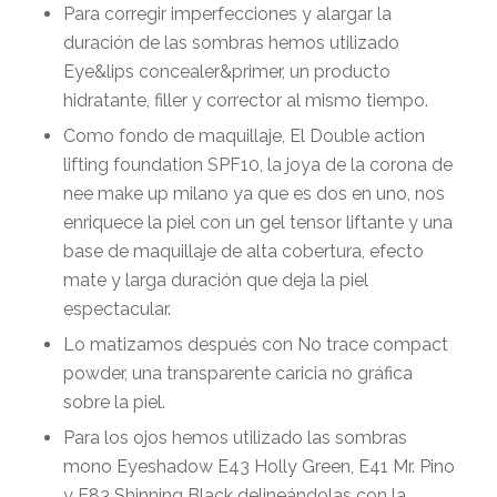
Para corregir imperfecciones y alargar la
duración de las sombras hemos utilizado
Eye&lips concealer&primer
, un producto
hidratante, filler y corrector al mismo tiempo.
Como fondo de maquillaje, El
Double action
lifting foundation
SPF10, la joya de la corona de
nee make up milano ya que es dos en uno, nos
enriquece la piel con un gel tensor liftante y una
base de maquillaje de alta cobertura, efecto
mate y larga duración que deja la piel
espectacular.
Lo matizamos después con
No trace compact
powder,
una transparente caricia no gráfica
sobre la piel.
Para los ojos hemos utilizado las sombras
mono
Eyeshadow E43 Holly Green, E41 Mr. Pino
y E83 Shinning Black
delineándolas con la