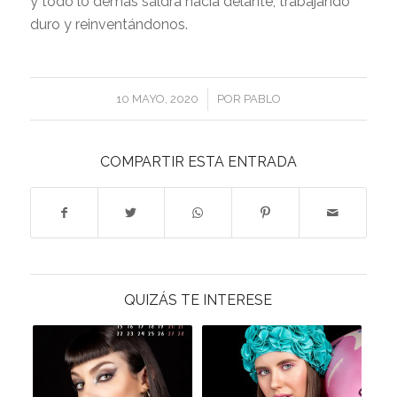
y todo lo demás saldrá hacia delante, trabajando
duro y reinventándonos.
/
10 MAYO, 2020
POR
PABLO
COMPARTIR ESTA ENTRADA
QUIZÁS TE INTERESE