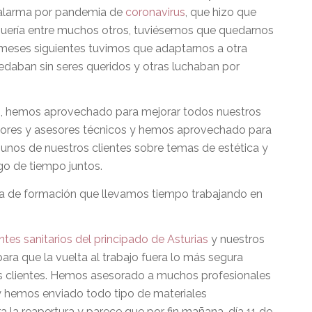
 alarma por pandemia de
coronavirus
, que hizo que
uquería entre muchos otros, tuviésemos que quedarnos
 meses siguientes tuvimos que adaptarnos a otra
daban sin seres queridos y otras luchaban por
es, hemos aprovechado para mejorar todos nuestros
sores y asesores técnicos y hemos aprovechado para
unos de nuestros clientes sobre temas de estética y
go de tiempo juntos.
a de formación que llevamos tiempo trabajando en
tes sanitarios del principado de Asturias
y nuestros
ara que la vuelta al trabajo fuera lo más segura
os clientes. Hemos asesorado a muchos profesionales
y hemos enviado todo tipo de materiales
 la reapertura y parece que por fin mañana, día 11 de