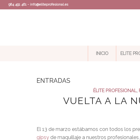
984 491 461 - info@eliteprofesional.es
INICIO
ELITE P
ENTRADAS
ÉLITE PROFESIONAL
,
VUELTA A LA 
El 13 de marzo estábamos con todos los prep
gipsy
de maquillaje a nuestros profesionales,