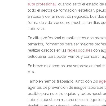
elite profesional
, cuando saltó el estado de
todo el sector de formación, estética y pel
en casa y cerrar nuestros negocios. Los dos
forma de vida, ver como muchas familias que
sobrevivir…
En elite profesional durante estos dos mes
temarios, formarnos para ser mejores profe
realizar directos en las
redes sociales
con alg
peluquería para poder vernos y compartir al
En breve os daremos una sorpresa en materi
ella…
También hemos trabajado junto con los
agen
agentes de prevención de riesgos laborales p
posible para nuestro equipo y todos nuestr
sobre la puesta en marcha de sus negocios 
desinfectantes y desechables necesarios para