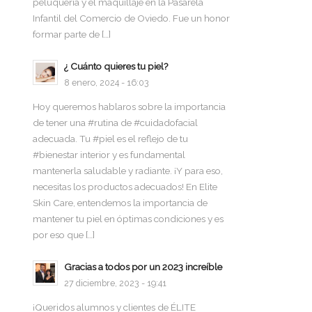
peluquería y el maquillaje en la Pasarela
Infantil del Comercio de Oviedo. Fue un honor
formar parte de […]
¿ Cuánto quieres tu piel?
8 enero, 2024 - 16:03
Hoy queremos hablaros sobre la importancia
de tener una #rutina de #cuidadofacial
adecuada. Tu #piel es el reflejo de tu
#bienestar interior y es fundamental
mantenerla saludable y radiante. ¡Y para eso,
necesitas los productos adecuados! En Elite
Skin Care, entendemos la importancia de
mantener tu piel en óptimas condiciones y es
por eso que […]
Gracias a todos por un 2023 increíble
27 diciembre, 2023 - 19:41
¡Queridos alumnos y clientes de ÉLITE