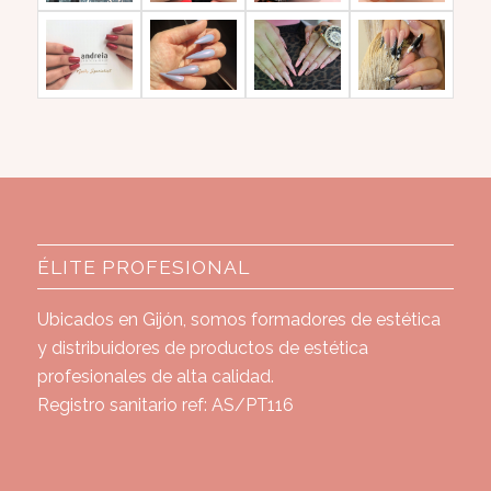
ÉLITE PROFESIONAL
Ubicados en Gijón, somos formadores de estética
y distribuidores de productos de estética
profesionales de alta calidad.
Registro sanitario ref: AS/PT116