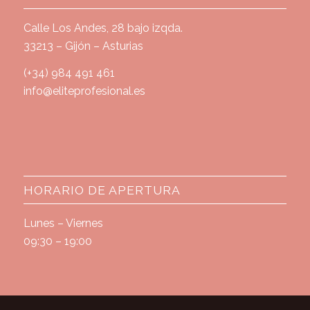
Calle Los Andes, 28 bajo izqda.
33213 – Gijón – Asturias
(+34) 984 491 461
info@eliteprofesional.es
HORARIO DE APERTURA
Lunes – Viernes
09:30 – 19:00