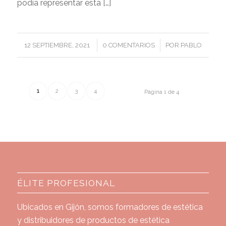
podía representar esta […]
/
/
12 SEPTIEMBRE, 2021
0 COMENTARIOS
POR
PABLO
1
2
3
4
Página 1 de 4
ÉLITE PROFESIONAL
Ubicados en Gijón, somos formadores de estética
y distribuidores de productos de estética