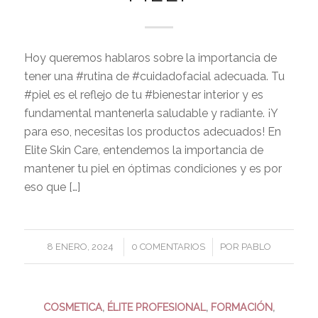
Hoy queremos hablaros sobre la importancia de
tener una #rutina de #cuidadofacial adecuada. Tu
#piel es el reflejo de tu #bienestar interior y es
fundamental mantenerla saludable y radiante. ¡Y
para eso, necesitas los productos adecuados! En
Elite Skin Care, entendemos la importancia de
mantener tu piel en óptimas condiciones y es por
eso que […]
/
/
8 ENERO, 2024
0 COMENTARIOS
POR
PABLO
COSMETICA
,
ÉLITE PROFESIONAL
,
FORMACIÓN
,