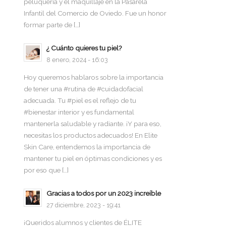
peluquería y el maquillaje en la Pasarela
Infantil del Comercio de Oviedo. Fue un honor
formar parte de […]
¿ Cuánto quieres tu piel?
8 enero, 2024 - 16:03
Hoy queremos hablaros sobre la importancia
de tener una #rutina de #cuidadofacial
adecuada. Tu #piel es el reflejo de tu
#bienestar interior y es fundamental
mantenerla saludable y radiante. ¡Y para eso,
necesitas los productos adecuados! En Elite
Skin Care, entendemos la importancia de
mantener tu piel en óptimas condiciones y es
por eso que […]
Gracias a todos por un 2023 increíble
27 diciembre, 2023 - 19:41
¡Queridos alumnos y clientes de ÉLITE