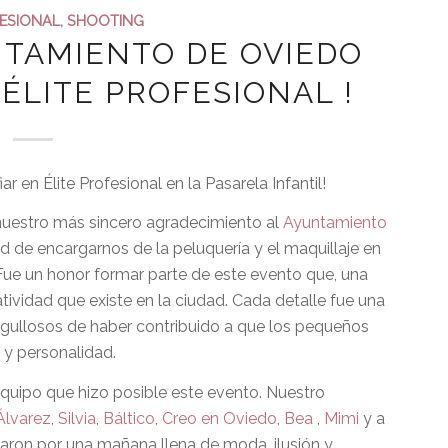
FESIONAL
,
SHOOTING
NTAMIENTO DE OVIEDO
ÉLITE PROFESIONAL !
 en Élite Profesional en la Pasarela Infantil!
nuestro más sincero agradecimiento al
Ayuntamiento
d de encargarnos de la peluquería y el maquillaje en
 Fue un honor formar parte de este evento que, una
ividad que existe en la ciudad. Cada detalle fue una
rgullosos de haber contribuido a que los pequeños
o y personalidad.
quipo que hizo posible este evento. Nuestro
Álvarez
,
Silvia
,
Báltico
,
Creo en Oviedo
,
Bea
,
Mimi
y a
aron por una mañana llena de moda, ilusión y