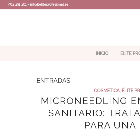
984 491 461 - info@eliteprofesional.es
INICIO
ELITE P
ENTRADAS
COSMETICA
,
ÉLITE P
MICRONEEDLING E
SANITARIO: TRA
PARA UNA 