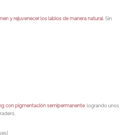
umen y rejuvenecer los labios de manera natural
. Sin
ing con pigmentación semipermanente
, logrando unos
radero.
ses)