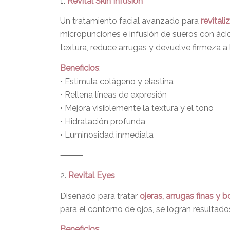
1.
Revital Skin Infusion
Un tratamiento facial avanzado para
revitali
micropunciones e infusión de sueros con ácido
textura, reduce arrugas y devuelve firmeza a 
Beneficios
:
• Estimula colágeno y elastina
• Rellena líneas de expresión
• Mejora visiblemente la textura y el tono
• Hidratación profunda
• Luminosidad inmediata
⸻
2.
Revital Eyes
Diseñado para tratar
ojeras, arrugas finas y b
para el contorno de ojos, se logran resultados 
Beneficios
: