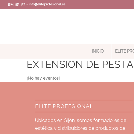
984 491 461 - info@eliteprofesional.es
INICIO
ELITE P
EXTENSION DE PEST
¡No hay eventos!
ÉLITE PROFESIONAL
Ubicados en Gijón, somos formadores de
estética y distribuidores de productos de