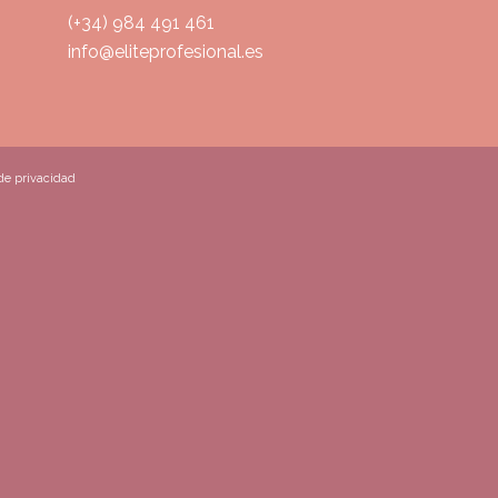
(+34) 984 491 461
info@eliteprofesional.es
 de privacidad