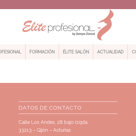
ROFESIONAL
FORMACIÓN
ÉLITE SALÓN
ACTUALIDAD
C
DATOS DE CONTACTO
Calle Los Andes, 28 bajo izqda.
33213 – Gijón – Asturias