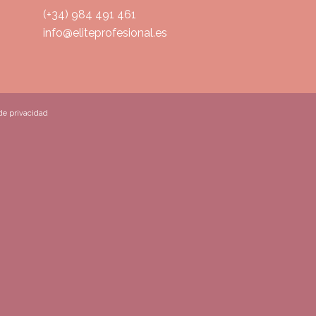
(+34) 984 491 461
info@eliteprofesional.es
 de privacidad