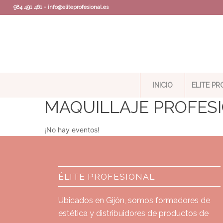
984 491 461 - info@eliteprofesional.es
INICIO
ELITE P
MAQUILLAJE PROFES
¡No hay eventos!
ÉLITE PROFESIONAL
Ubicados en Gijón, somos formadores de
estética y distribuidores de productos de