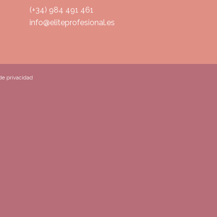
(+34) 984 491 461
info@eliteprofesional.es
 de privacidad