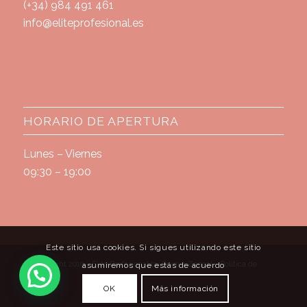
(+34) 984 491 461
info@eliteprofesional.es
HORARIO DE APERTURA
Lunes – Viernes
09:30 – 19:00
Este sitio usa cookies. Si sigues utilizando este sitio
© Copyright 2019 - Élite Profesional by Soraya Zoncal -
Política de
asumiremos que estás de acuerdo
privacidad
OK
Más información