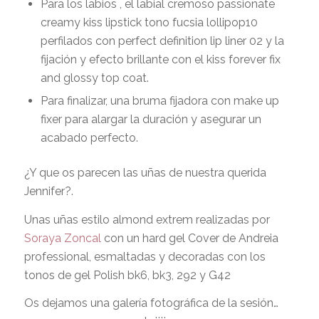
Para los labios , el labial cremoso passionate
creamy kiss lipstick tono fucsia lollipop10
perfilados con
perfect definition lip liner 02
y la
fijación y efecto brillante con el kiss forever fix
and glossy top coat.
Para finalizar, una bruma fijadora con
make up
fixer
para alargar la duración y asegurar un
acabado perfecto.
¿
Y que os parecen las uñas de nuestra querida
Jennifer?.
Unas uñas estilo
almond extrem
realizadas por
Soraya Zoncal
con un
hard gel Cover d
e Andreia
professional, esmaltadas y decoradas con los
tonos de
gel Polish bk6, bk3, 292 y G42
Os dejamos una galería fotográfica de la sesión…