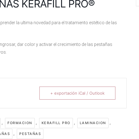
ÑAS KERAFILL PRO®
render la ultima novedad para el tratamiento estético de las
ngrosar, dar color y activar el crecimiento de las pestañas
vos.
+ exportación iCal / Outlook
,
,
,
,
FORMACION
KERAFILL PRO
LAMINACION
,
AÑAS
PESTAÑAS