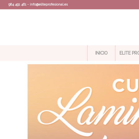
984 491 461 - info@eliteprofesional.es
INICIO
ELITE P