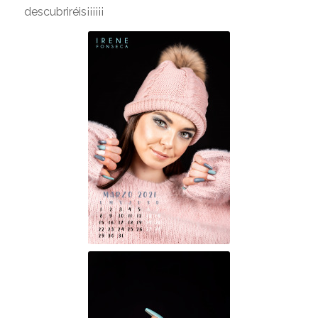
descubriréis¡¡¡¡¡¡