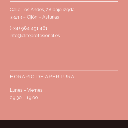
Calle Los Andes, 28 bajo izqda.
33213 – Gijón – Asturias
(+34) 984 491 461
info@eliteprofesional.es
HORARIO DE APERTURA
Lunes – Viernes
09:30 – 19:00