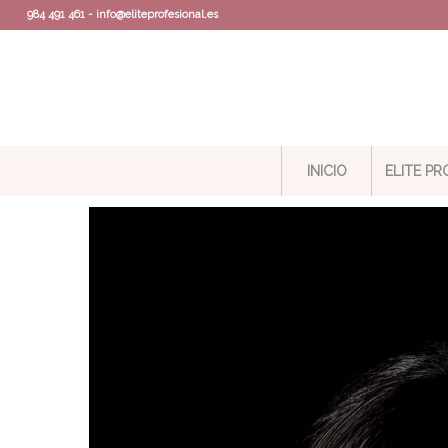
984 491 461 - info@eliteprofesional.es
INICIO
ELITE P