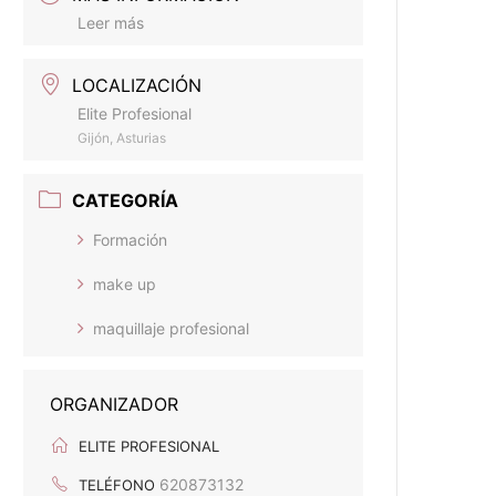
Leer más
LOCALIZACIÓN
Elite Profesional
Gijón, Asturias
CATEGORÍA
Formación
make up
maquillaje profesional
ORGANIZADOR
ELITE PROFESIONAL
620873132
TELÉFONO