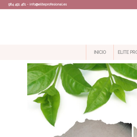
984 491 461 - info@eliteprofesional.es
INICIO
ELITE P