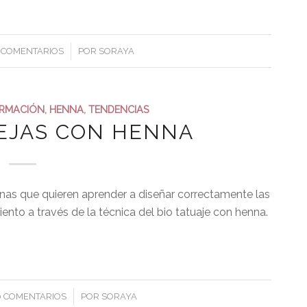
/
 COMENTARIOS
POR
SORAYA
RMACIÓN
,
HENNA
,
TENDENCIAS
CEJAS CON HENNA
onas que quieren aprender a diseñar correctamente las
amiento a través de la técnica del bio tatuaje con henna.
/
0 COMENTARIOS
POR
SORAYA