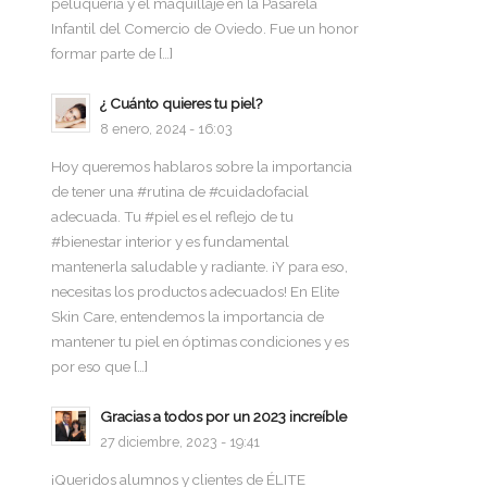
peluquería y el maquillaje en la Pasarela
Infantil del Comercio de Oviedo. Fue un honor
formar parte de […]
¿ Cuánto quieres tu piel?
8 enero, 2024 - 16:03
Hoy queremos hablaros sobre la importancia
de tener una #rutina de #cuidadofacial
adecuada. Tu #piel es el reflejo de tu
#bienestar interior y es fundamental
mantenerla saludable y radiante. ¡Y para eso,
necesitas los productos adecuados! En Elite
Skin Care, entendemos la importancia de
mantener tu piel en óptimas condiciones y es
por eso que […]
Gracias a todos por un 2023 increíble
27 diciembre, 2023 - 19:41
¡Queridos alumnos y clientes de ÉLITE