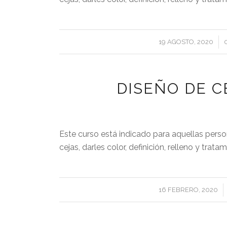
/
19 AGOSTO, 2020
DISEÑO DE 
Este curso está indicado para aquellas pers
cejas, darles color, definición, relleno y trat
/
16 FEBRERO, 2020