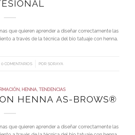
FESIONAL
onas que quieren aprender a diseñar correctamente las
amiento a través de la técnica del bio tatuaje con henna.
/
0 COMENTARIOS
POR
SORAYA
RMACIÓN
,
HENNA
,
TENDENCIAS
 CON HENNA AS-BROWS®
onas que quieren aprender a diseñar correctamente las
amiento a través de la técnica del bio tatuaje con henna.