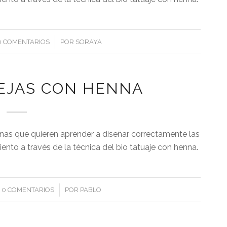
/
0 COMENTARIOS
POR
SORAYA
CEJAS CON HENNA
onas que quieren aprender a diseñar correctamente las
amiento a través de la técnica del bio tatuaje con henna.
/
0 COMENTARIOS
POR
PABLO