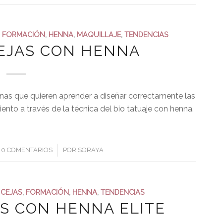
,
FORMACIÓN
,
HENNA
,
MAQUILLAJE
,
TENDENCIAS
CEJAS CON HENNA
onas que quieren aprender a diseñar correctamente las
amiento a través de la técnica del bio tatuaje con henna.
/
0 COMENTARIOS
POR
SORAYA
 CEJAS
,
FORMACIÓN
,
HENNA
,
TENDENCIAS
AS CON HENNA ELITE