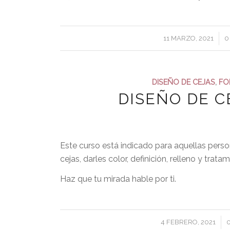
/
11 MARZO, 2021
0
DISEÑO DE CEJAS
,
FO
DISEÑO DE 
Este curso está indicado para aquellas pers
cejas, darles color, definición, relleno y trat
Haz que tu mirada hable por ti.
/
4 FEBRERO, 2021