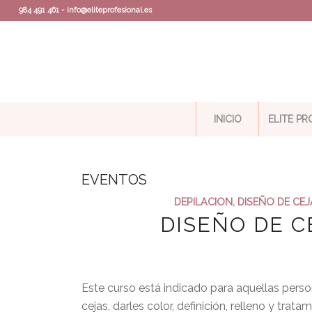
984 491 461 - info@eliteprofesional.es
INICIO
ELITE P
EVENTOS
DEPILACION
,
DISEÑO DE CEJ
DISEÑO DE 
Este curso está indicado para aquellas pers
cejas, darles color, definición, relleno y trat