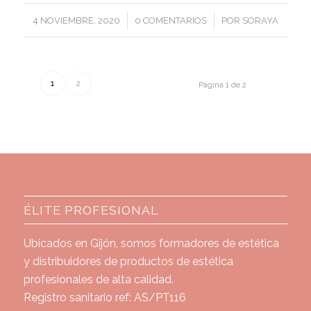
/
/
4 NOVIEMBRE, 2020
0 COMENTARIOS
POR
SORAYA
1
2
Página 1 de 2
ÉLITE PROFESIONAL
Ubicados en Gijón, somos formadores de estética
y distribuidores de productos de estética
profesionales de alta calidad.
Registro sanitario ref: AS/PT116