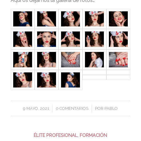
Aqui os dejamos la galeria de fotos…
/
/
9 MAYO, 2021
0 COMENTARIOS
POR
PABLO
ÉLITE PROFESIONAL
,
FORMACIÓN