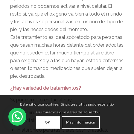
periodos no podemos activar a nivel celular. El
resto sí, ya que el oxigeno va bien a todo el mundo
y los activos se personalizan en función del tipo de
piel y las necesidades del mometo.
Este tratamiento es ideal sobretodo para personas
que pasan muchas horas delante del ordenador, las
que no pueden estar mucho tiempo al aire libre
para oxigenarse y a las que hayan estado enfermas
o estén tomando medicaciones que suelen dejar la
piel destrozada.
¿Hay variedad de tratamientos?
Si, por ejemplo en facial hay:
Este sitio usa cookies. Si sigues utilizando este sitio
Vitamina c para las pieles asfixiadas o
asumiremos que estás de acuerdo
desvitalizadas.
OK
Más información
Hialurónico para las pieles deshidratadas.