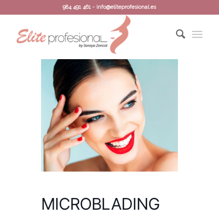
984 491 461 - info@eliteprofesional.es
MICROBLADING