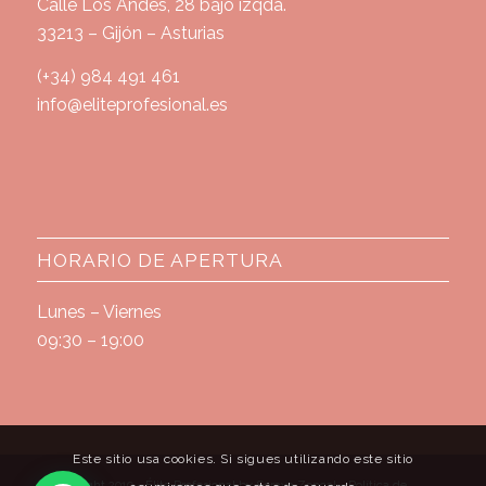
Calle Los Andes, 28 bajo izqda.
33213 – Gijón – Asturias
(+34) 984 491 461
info@eliteprofesional.es
HORARIO DE APERTURA
Lunes – Viernes
09:30 – 19:00
Este sitio usa cookies. Si sigues utilizando este sitio
© Copyright 2019 - Élite Profesional by Soraya Zoncal -
Política de