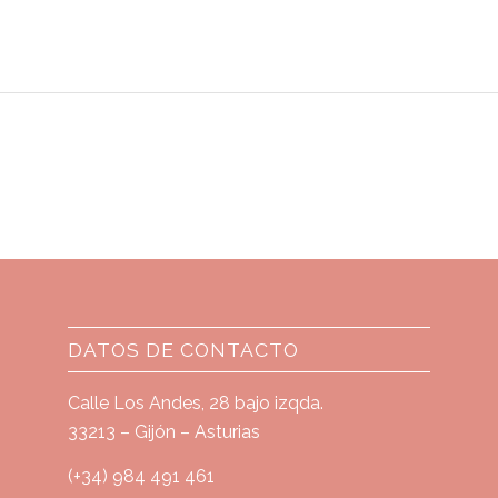
DATOS DE CONTACTO
Calle Los Andes, 28 bajo izqda.
33213 – Gijón – Asturias
(+34) 984 491 461