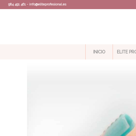
984 491 461 - info@eliteprofesional.es
INICIO
ELITE P