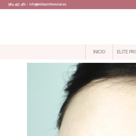
984 491 461 - info@eliteprofesional.es
INICIO
ELITE P