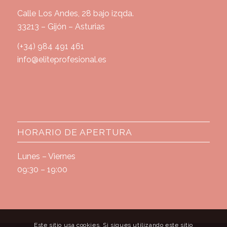
Calle Los Andes, 28 bajo izqda.
33213 – Gijón – Asturias
(+34) 984 491 461
info@eliteprofesional.es
HORARIO DE APERTURA
Lunes – Viernes
09:30 – 19:00
Este sitio usa cookies. Si sigues utilizando este sitio