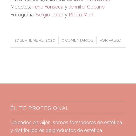
Modelos:
Irene Fonseca
y
Jennifer Cocaño
Fotografía:
Sergio Lobo
y
Pedro Mon
/
/
27 SEPTIEMBRE, 2020
0 COMENTARIOS
POR
PABLO
ÉLITE PROFESIONAL
Ubicados en Gijón, somos formadores de estética
y distribuidores de productos de estética