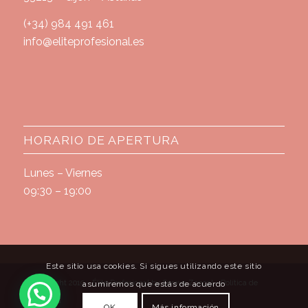
(+34) 984 491 461
info@eliteprofesional.es
HORARIO DE APERTURA
Lunes – Viernes
09:30 – 19:00
Este sitio usa cookies. Si sigues utilizando este sitio
© Copyright 2019 - Élite Profesional by Soraya Zoncal -
Política de
asumiremos que estás de acuerdo
privacidad
OK
Más información