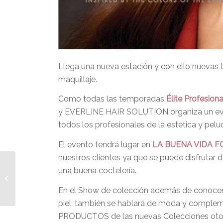
Llega una nueva estación y con ello nuevas 
maquillaje.
Como todas las temporadas
Élite Profesiona
y EVERLINE HAIR SOLUTION organiza un event
todos los profesionales de la estética y peluq
El evento tendrá lugar en
LA BUENA VIDA F
nuestros clientes ya que se puede disfruta
Kerafill Pro llega a
una buena coctelería.
España de la mano de
Élite Profesional
En el Show de colección además de conocer t
piel, también se hablará de moda y complem
PRODUCTOS de las nuevas Colecciones otoñ