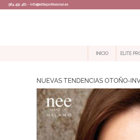
984 491 461 - info@eliteprofesional.es
INICIO
ELITE P
NUEVAS TENDENCIAS OTOÑO-INV