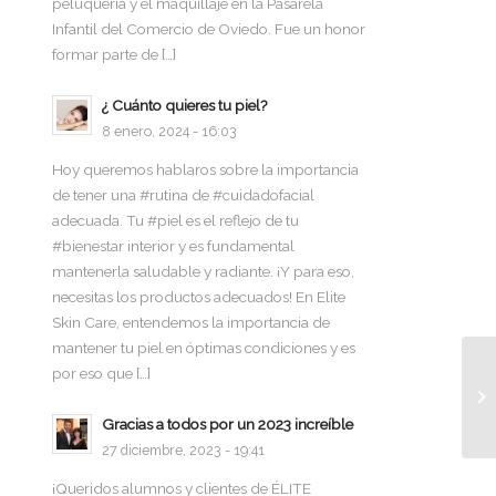
peluquería y el maquillaje en la Pasarela
Infantil del Comercio de Oviedo. Fue un honor
formar parte de […]
¿ Cuánto quieres tu piel?
8 enero, 2024 - 16:03
Hoy queremos hablaros sobre la importancia
de tener una #rutina de #cuidadofacial
adecuada. Tu #piel es el reflejo de tu
#bienestar interior y es fundamental
mantenerla saludable y radiante. ¡Y para eso,
necesitas los productos adecuados! En Elite
Skin Care, entendemos la importancia de
mantener tu piel en óptimas condiciones y es
por eso que […]
Gracias a todos por un 2023 increíble
27 diciembre, 2023 - 19:41
¡Queridos alumnos y clientes de ÉLITE