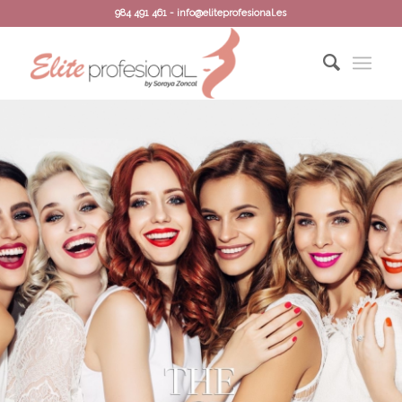
984 491 461 - info@eliteprofesional.es