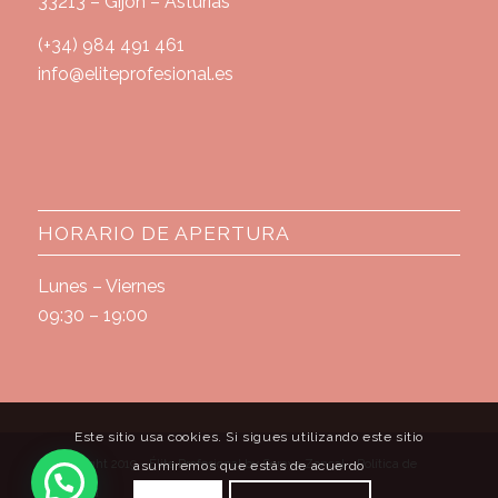
33213 – Gijón – Asturias
(+34) 984 491 461
info@eliteprofesional.es
HORARIO DE APERTURA
Lunes – Viernes
09:30 – 19:00
Este sitio usa cookies. Si sigues utilizando este sitio
© Copyright 2019 - Élite Profesional by Soraya Zoncal -
Política de
asumiremos que estás de acuerdo
privacidad